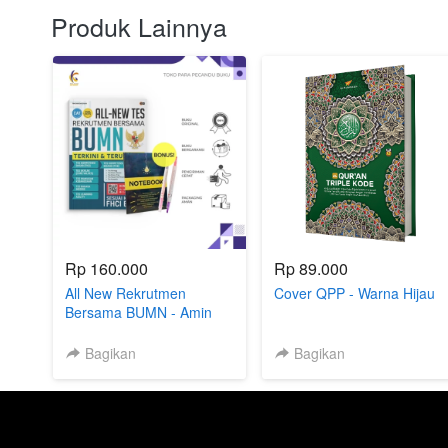
Produk Lainnya
Rp 160.000
Rp 89.000
All New Rekrutmen
Cover QPP - Warna Hijau
Bersama BUMN - Amin
Mukhyidin - CMedia -
Bukukaluku Smart
Bagikan
Bagikan