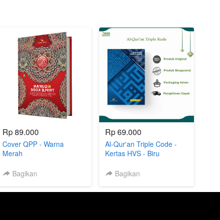
Rp 89.000
Rp 69.000
Cover QPP - Warna
Al-Qur'an Triple Code -
Merah
Kertas HVS - Biru
Bagikan
Bagikan