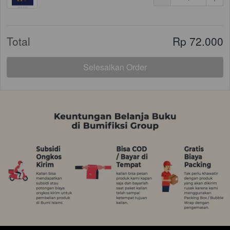
Total
Rp 72.000
Selesaikan Order
`