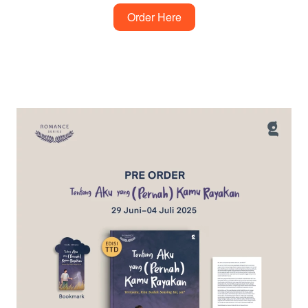
Order Here
`