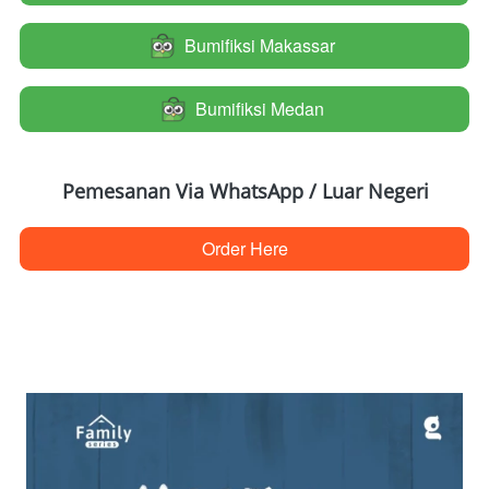
Bumifiksi Makassar
`
Bumifiksi Medan
`
Pemesanan Via WhatsApp / Luar Negeri
Order Here
`