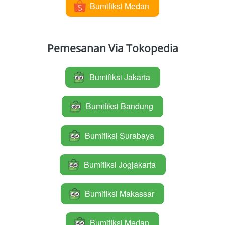
Bumifiksi Medan
`
Pemesanan Via Tokopedia
Bumifiksi Jakarta
`
Bumifiksi Bandung
`
Bumifiksi Surabaya
`
Bumifiksi Jogjakarta
`
Bumifiksi Makassar
`
Bumifiksi Medan
`