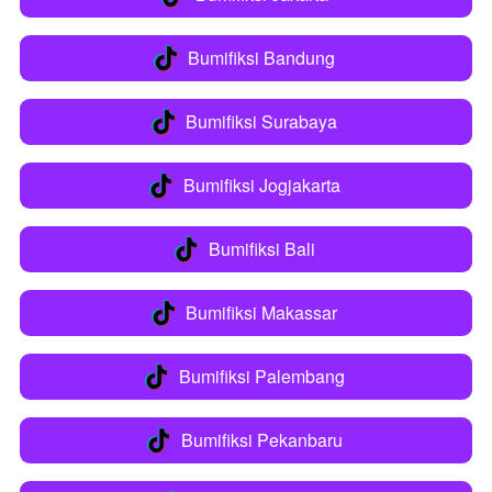
Bumifiksi Bandung
`
Bumifiksi Surabaya
`
Bumifiksi Jogjakarta
`
Bumifiksi Bali
`
Bumifiksi Makassar
`
Bumifiksi Palembang
`
Bumifiksi Pekanbaru
`