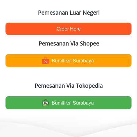
Pemesanan Luar Negeri
Order Here
`
Pemesanan Via Shopee
Bumifiksi Surabaya
`
Pemesanan Via Tokopedia
Bumifiksi Surabaya
`