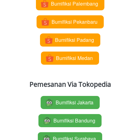
Bumifiksi Palembang
`
Bumifiksi Pekanbaru
`
Bumifiksi Padang
`
Bumifiksi Medan
`
Pemesanan Via Tokopedia
Bumifiksi Jakarta
`
Bumifiksi Bandung
`
Bumifiksi Surabaya
`