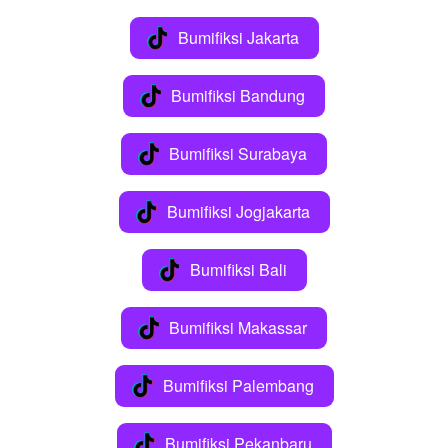
Bumifiksi Jakarta
`
Bumifiksi Bandung
`
Bumifiksi Surabaya
`
Bumifiksi Jogjakarta
`
Bumifiksi Bali
`
Bumifiksi Makassar
`
Bumifiksi Palembang
`
Bumifiksi Pekanbaru
`