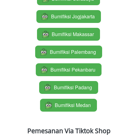
Bumifiksi Jogjakarta
`
Bumifiksi Makassar
`
Bumifiksi Palembang
`
Bumifiksi Pekanbaru
`
Bumifiksi Padang
`
Bumifiksi Medan
`
Pemesanan Via Tiktok Shop