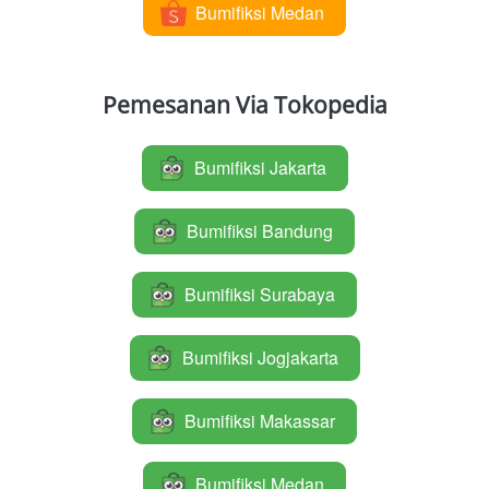
Bumifiksi Medan
`
Pemesanan Via Tokopedia
Bumifiksi Jakarta
`
Bumifiksi Bandung
`
Bumifiksi Surabaya
`
Bumifiksi Jogjakarta
`
Bumifiksi Makassar
`
Bumifiksi Medan
`