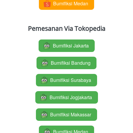
Bumifiksi Medan
`
Pemesanan Via Tokopedia
Bumifiksi Jakarta
`
Bumifiksi Bandung
`
Bumifiksi Surabaya
`
Bumifiksi Jogjakarta
`
Bumifiksi Makassar
`
Bumifiksi Medan
`