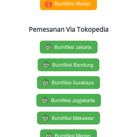
Bumifiksi Medan
`
Pemesanan Via Tokopedia
Bumifiksi Jakarta
`
Bumifiksi Bandung
`
Bumifiksi Surabaya
`
Bumifiksi Jogjakarta
`
Bumifiksi Makassar
`
Bumifiksi Medan
`