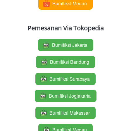
Bumifiksi Medan
`
Pemesanan Via Tokopedia
Bumifiksi Jakarta
`
Bumifiksi Bandung
`
Bumifiksi Surabaya
`
Bumifiksi Jogjakarta
`
Bumifiksi Makassar
`
Bumifiksi Medan
`