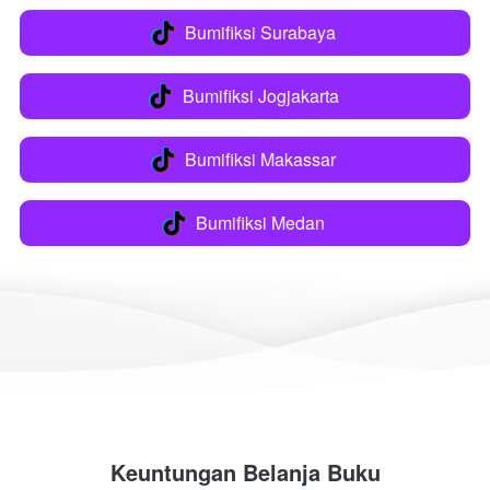
Bumifiksi Surabaya
`
Bumifiksi Jogjakarta
`
Bumifiksi Makassar
`
Bumifiksi Medan
`
Keuntungan Belanja Buku