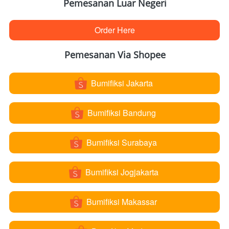
Pemesanan Luar Negeri
Order Here
`
Pemesanan Via Shopee
Bumifiksi Jakarta
`
Bumifiksi Bandung
`
Bumifiksi Surabaya
`
Bumifiksi Jogjakarta
`
Bumifiksi Makassar
`