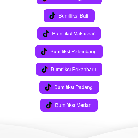
Bumifiksi Bali
`
Bumifiksi Makassar
`
Bumifiksi Palembang
`
Bumifiksi Pekanbaru
`
Bumifiksi Padang
`
Bumifiksi Medan
`