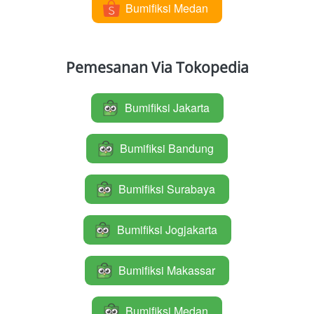
Bumifiksi Medan
`
Pemesanan Via Tokopedia
Bumifiksi Jakarta
`
Bumifiksi Bandung
`
Bumifiksi Surabaya
`
Bumifiksi Jogjakarta
`
Bumifiksi Makassar
`
Bumifiksi Medan
`