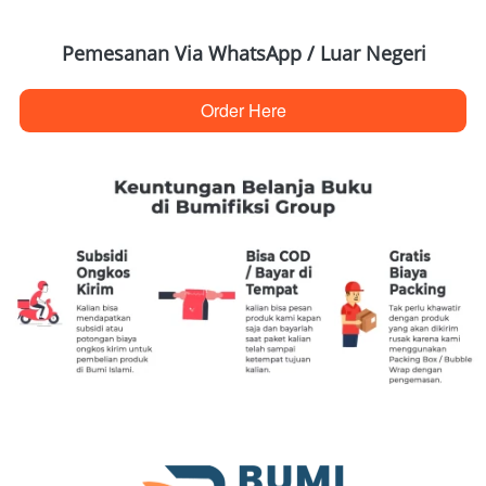
Pemesanan Via WhatsApp / Luar Negeri
Order Here
`