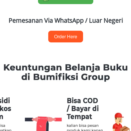
Pemesanan Via WhatsApp / Luar Negeri
Order Here
`