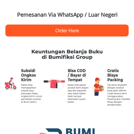
Pemesanan Via WhatsApp / Luar Negeri
Order Here
`