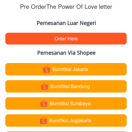
Pre OrderThe Power Of Love letter
Pemesanan Luar Negeri
Order Here
`
Pemesanan Via Shopee
Bumifiksi Jakarta
`
Bumifiksi Bandung
`
Bumifiksi Surabaya
`
Bumifiksi Jogjakarta
`