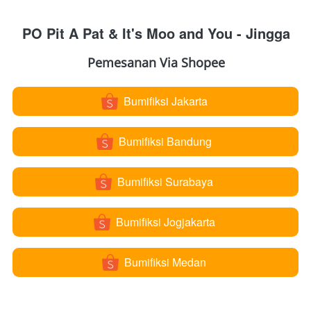
PO Pit A Pat & It's Moo and You - Jingga
Pemesanan Via Shopee
Bumifiksi Jakarta
`
Bumifiksi Bandung
`
Bumifiksi Surabaya
`
Bumifiksi Jogjakarta
`
Bumifiksi Medan
`