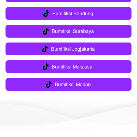
Bumifiksi Bandung
`
Bumifiksi Surabaya
`
Bumifiksi Jogjakarta
`
Bumifiksi Makassar
`
Bumifiksi Medan
`