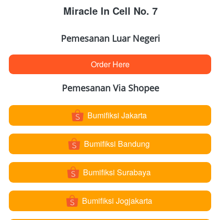
Miracle In Cell No. 7
Pemesanan Luar Negeri
Order Here
`
Pemesanan Via Shopee
Bumifiksi Jakarta
`
Bumifiksi Bandung
`
Bumifiksi Surabaya
`
Bumifiksi Jogjakarta
`