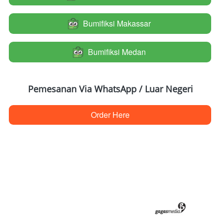
Bumifiksi Makassar
`
Bumifiksi Medan
`
Pemesanan Via WhatsApp / Luar Negeri
Order Here
`