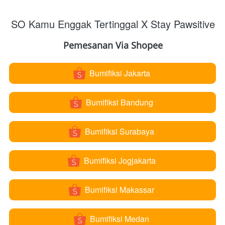
SO Kamu Enggak Tertinggal X Stay Pawsitive
Pemesanan Via Shopee
Bumifiksi Jakarta
`
Bumifiksi Bandung
`
Bumifiksi Surabaya
`
Bumifiksi Jogjakarta
`
Bumifiksi Makassar
`
Bumifiksi Medan
`