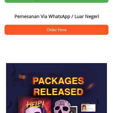
Pemesanan Via WhatsApp / Luar Negeri
Order Here
`