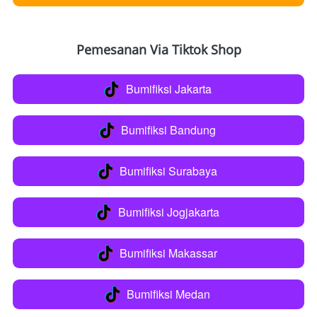
Pemesanan Via Tiktok Shop
Bumifiksi Jakarta
`
Bumifiksi Bandung
`
Bumifiksi Surabaya
`
Bumifiksi Jogjakarta
`
Bumifiksi Makassar
`
Bumifiksi Medan
`