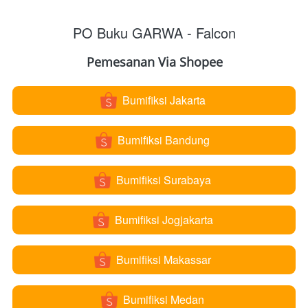
PO Buku GARWA - Falcon
Pemesanan Via Shopee
Bumifiksi Jakarta
`
Bumifiksi Bandung
`
Bumifiksi Surabaya
`
Bumifiksi Jogjakarta
`
Bumifiksi Makassar
`
Bumifiksi Medan
`