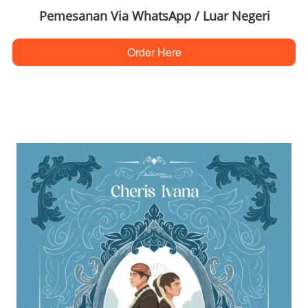
Pemesanan Via WhatsApp / Luar Negeri
Order Here
`