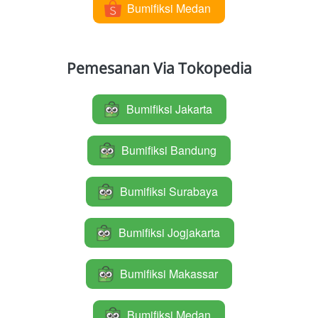
Bumifiksi Medan
`
Pemesanan Via Tokopedia
Bumifiksi Jakarta
`
Bumifiksi Bandung
`
Bumifiksi Surabaya
`
Bumifiksi Jogjakarta
`
Bumifiksi Makassar
`
Bumifiksi Medan
`